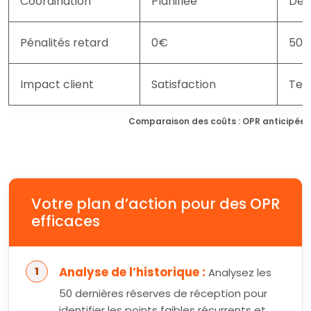
Coordination
Planifiée
Dés
Pénalités retard
0€
500
Impact client
Satisfaction
Ten
Comparaison des coûts : OPR anticipées 
Votre plan d’action pour des OPR
efficaces
Analyse de l’historique :
Analysez les
50 dernières réserves de réception pour
identifier les points faibles récurrents et