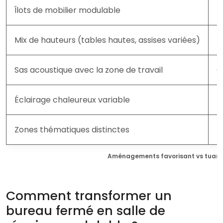
Îlots de mobilier modulable
T
Mix de hauteurs (tables hautes, assises variées)
M
Sas acoustique avec la zone de travail
C
Éclairage chaleureux variable
N
Zones thématiques distinctes
E
Aménagements favorisant vs tuant l
Comment transformer un
bureau fermé en salle de