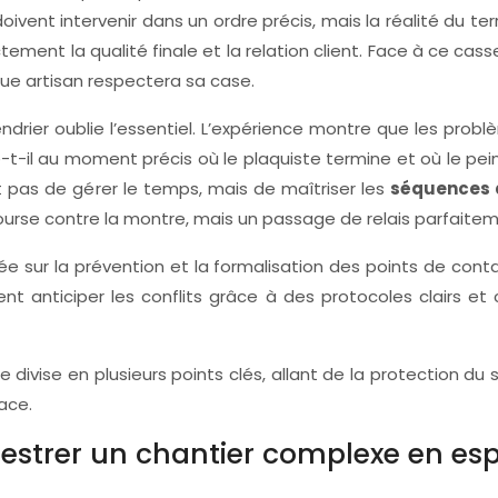
r doivent intervenir dans un ordre précis, mais la réalité du
ment la qualité finale et la relation client. Face à ce cass
e artisan respectera sa case.
drier oublie l’essentiel. L’expérience montre que les prob
se-t-il au moment précis où le plaquiste termine et où le 
tait pas de gérer le temps, mais de maîtriser les
séquences d
ourse contre la montre, mais un passage de relais parfaitem
ée sur la prévention et la formalisation des points de con
 anticiper les conflits grâce à des protocoles clairs et c
e divise en plusieurs points clés, allant de la protection d
ace.
strer un chantier complexe en esp